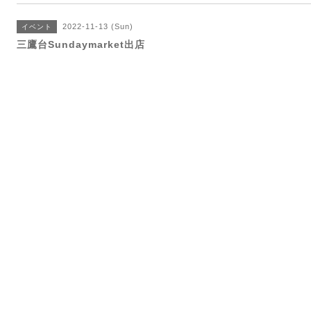
2022-11-13 (Sun)
イベント
三鷹台Sundaymarket出店