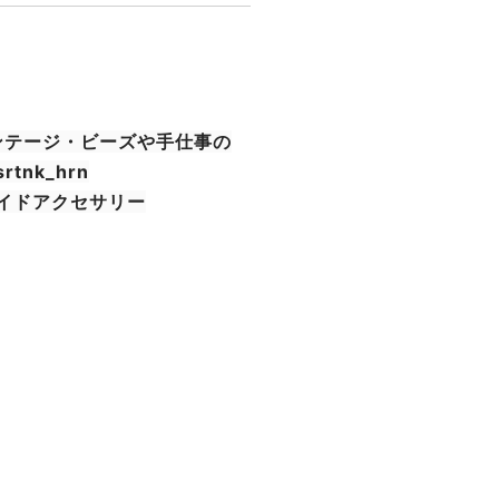
の】ヴィンテージ・ビーズや手仕事の
tnk_hrn
メイドアクセサリー